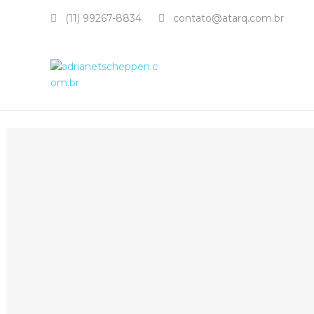
(11) 99267-8834
contato@atarq.com.br